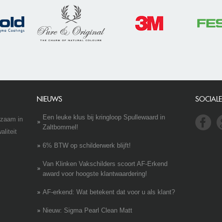
NIEUWS
SOCIALE
Een leuke klus bij kringloop Spullewaard in
rkzaam in
Zaltbommel!
liteit
6% BTW op schilderwerk blijft!
Van Klinken Vakschilders scoort AF-Erkend
award voor hoogste klantwaardering!
AF-erkend: Wat betekent dat voor u als klant?
Nieuw: Sigma Pearl Clean Matt