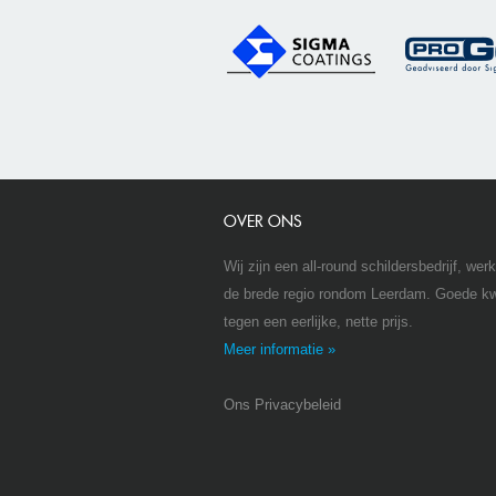
OVER ONS
Wij zijn een all-round schildersbedrijf, we
de brede regio rondom Leerdam. Goede kwa
tegen een eerlijke, nette prijs.
Meer informatie »
Ons Privacybeleid