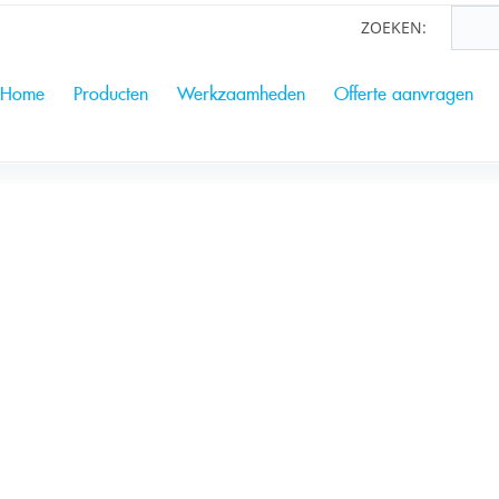
Overslaan
Zoekveld
ZOEKEN:
en naar
de inhoud
Home
Producten
Werkzaamheden
Offerte aanvragen
gaan